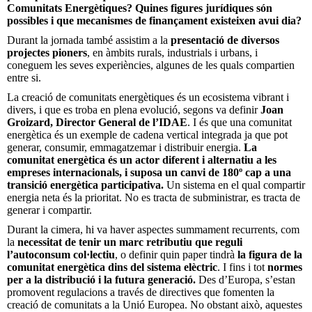
Comunitats Energètiques? Quines figures jurídiques són
possibles i que mecanismes de finançament existeixen avui dia?
Durant la jornada també assistim a la
presentació de diversos
projectes pioners
, en àmbits rurals, industrials i urbans, i
coneguem les seves experiències, algunes de les quals compartien
entre si.
La creació de comunitats energètiques és un ecosistema vibrant i
divers, i que es troba en plena evolució, segons va definir
Joan
Groizard, Director General de l’IDAE
. I és que una comunitat
energètica és un exemple de cadena vertical integrada ja que pot
generar, consumir, emmagatzemar i distribuir energia.
La
comunitat energètica és un actor diferent i alternatiu a les
empreses internacionals, i suposa un canvi de 180º cap a una
transició energètica participativa.
Un sistema en el qual compartir
energia neta és la prioritat. No es tracta de subministrar, es tracta de
generar i compartir.
Durant la cimera, hi va haver aspectes summament recurrents, com
la
necessitat de tenir un marc retributiu que reguli
l’autoconsum col·lectiu
, o definir quin paper tindrà
la figura de la
comunitat energètica dins del sistema elèctric
. I fins i tot
normes
per a la distribució i la futura generació.
Des d’Europa, s’estan
promovent regulacions a través de directives que fomenten la
creació de comunitats a la Unió Europea. No obstant això, aquestes