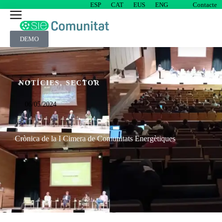
ESP
CAT
EUS
ENG
Contacte
DEMO
NOTÍCIES
,
SECTOR
06/05/2024
Crònica de la I Cimera de Comunitats Energètiques