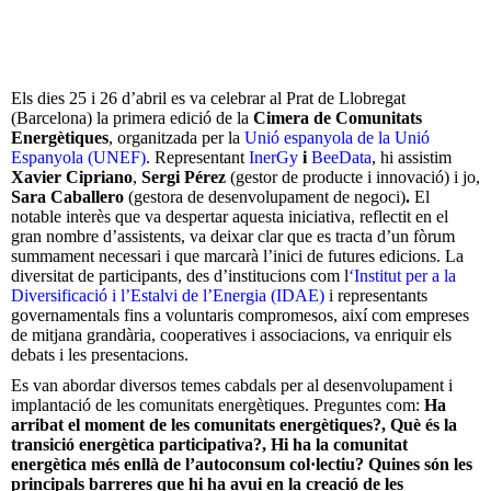
Els dies 25 i 26 d’abril es va celebrar al Prat de Llobregat
(Barcelona) la primera edició de la
Cimera de Comunitats
Energètiques
, organitzada per la
Unió espanyola de la Unió
Espanyola (UNEF)
. Representant
InerGy
i
BeeData
, hi assistim
Xavier Cipriano
,
Sergi Pérez
(gestor de producte i innovació) i jo,
Sara Caballero
(gestora de desenvolupament de negoci)
.
El
notable interès que va despertar aquesta iniciativa, reflectit en el
gran nombre d’assistents, va deixar clar que es tracta d’un fòrum
summament necessari i que marcarà l’inici de futures edicions. La
diversitat de participants, des d’institucions com l
‘Institut per a la
Diversificació i l’Estalvi de l’Energia (IDAE)
i representants
governamentals fins a voluntaris compromesos, així com empreses
de mitjana grandària, cooperatives i associacions, va enriquir els
debats i les presentacions.
Es van abordar diversos temes cabdals per al desenvolupament i
implantació de les comunitats energètiques. Preguntes com:
Ha
arribat el moment de les comunitats energètiques?, Què és la
transició energètica participativa?, Hi ha la comunitat
energètica més enllà de l’autoconsum col·lectiu? Quines són les
principals barreres que hi ha avui en la creació de les