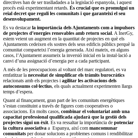
directives han de ser traslladades a la legislació espanyola, i aquest
procés està experimentant retards.
És crucial que es promulgui un
reial decret que reguli les comunitats i que garanteixi el seu
desenvolupament.
Es va destacar
la importància dels Ajuntaments com a impulsors
de projectes d’energies renovables amb retorn social
. A InerGy,
estem veient un augment en la quantitat de projectes en què els
Ajuntaments cedeixen els sostres dels seus edificis públics perquè la
comunitat comparteixi l’energia generada. Així mateix, en alguns
casos, l’Ajuntament assumeix la inversió inicial en la instal·lació a
canvi d’una assignació d’energia per a cada participant.
A més de les preocupacions al voltant del marc regulatori, es va
emfatitzar la
necessitat de simplificar els tràmits burocràtics
relacionats amb els projectes i
agilitar les activacions dels
autoconsums col·lectius
, els quals actualment experimenten llargs
temps d’espera.
Quant al finançament, gran part de les comunitats energètiques
s’estan constituint a través de figures com cooperatives o
associacions. En molts casos,
combinar el voluntariat amb una
capacitat professional qualificada ajudarà que la gestió dels
projectes sigui un èxit
. Es va ressaltar la importància de
potenciar
la cultura associativa
a Espanya, així com
mancomunar
comunitats
per donar solucions a problemes comuns i rendibilitzar