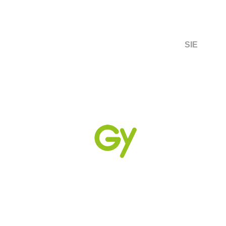
Ens avalen
més de 10 anys d’experiència
amb
software de gestió i comptabilitat energètica
SIE
,
actualment implantat a més de 500 organitzacions i
amb el que gestionem més de 50.000 punts de
subministrament.
Contacta:
contacto@comunidad-energetica.n
et /
(+34)
93 707 03 33