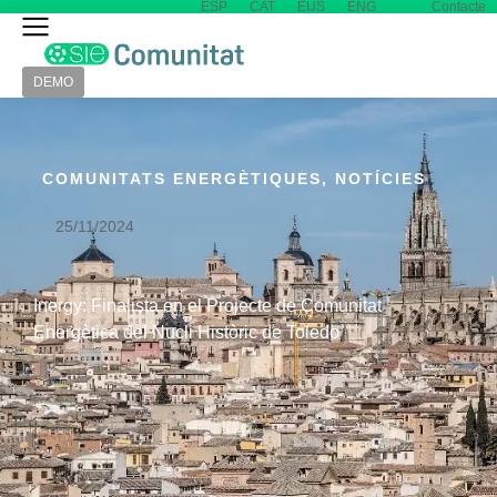
ESP
CAT
EUS
ENG
Contacte
DEMO
COMUNITATS ENERGÈTIQUES
,
NOTÍCIES
25/11/2024
Inergy: Finalista en el Projecte de Comunitat
Energètica del Nucli Històric de Toledo