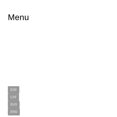
Menu
ESP
CAT
EUS
ENG