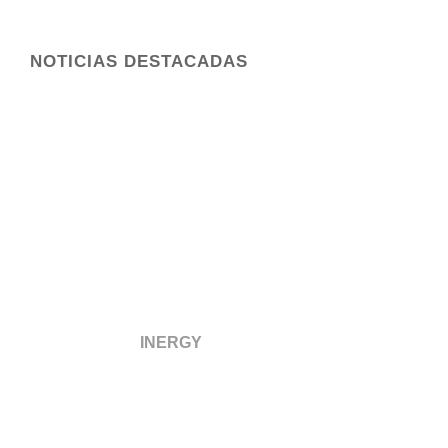
NOTICIAS DESTACADAS
SIE-COMUNITAT és una software creat per
l’empresa
INERGY
en el marc dels projectes
d’innovació INSIGA i INCOMUNER finançats pel
Ministeri d’Indústria, Comerç i Turisme (MINCOTUR)
mitjançant els ajuts de les Agrupacions Empresarials
Innovadores (AEI).