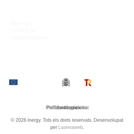
Barcelona
C/ Terol, 55
08012 Barcelona
Política de privacitat
Política de cookies
Avis legal
© 2026 Inergy. Tots els drets reservats. Desenvolupat
per
Lasevaweb
.