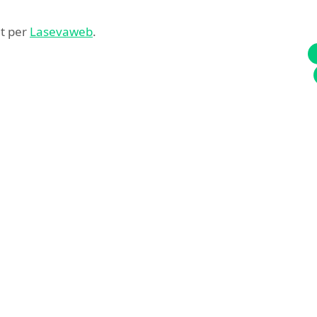
at per
Lasevaweb
.