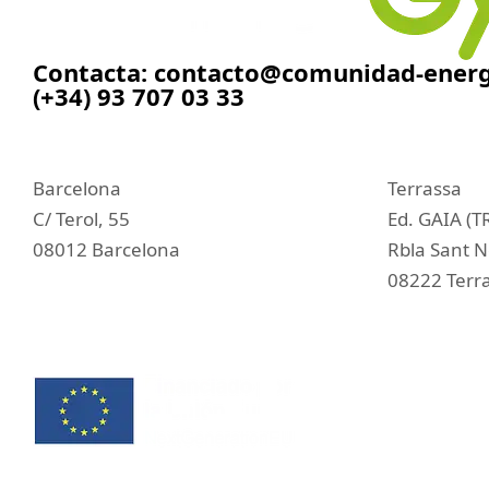
Contacta:
contacto@comunidad-energ
(+34) 93 707 03 33
Barcelona
Terrassa
C/ Terol, 55
Ed. GAIA (T
08012 Barcelona
Rbla Sant N
08222 Terr