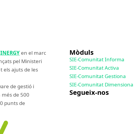
ilitat energètica, ha iniciat la implantació del seu…
Mòduls
a
INERGY
en el marc
SIE-Comunitat Informa
çats pel Ministeri
SIE-Comunitat Activa
els ajuts de les
SIE-Comunitat Gestiona
SIE-Comunitat Dimensiona
re de gestió i
Segueix-nos
a més de 500
00 punts de