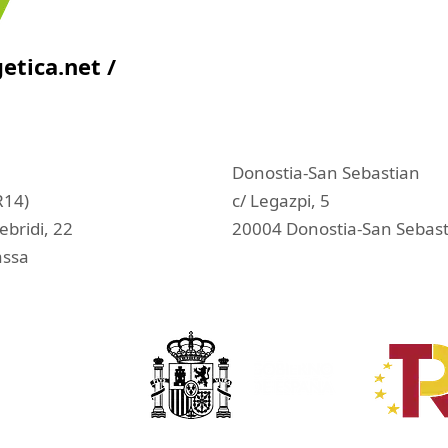
etica.n
et /
Donostia-San Sebastian
R14)
c/ Legazpi, 5
ebridi, 22
20004 Donostia-San Sebas
assa