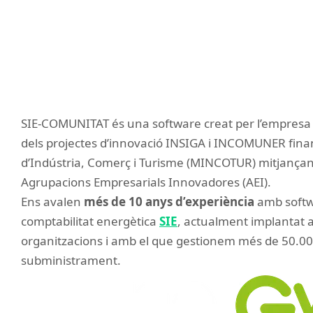
Inergy, empresa líder en software de gestió i comptab
Lee más
SIE-COMUNITAT és una software creat per l’empres
dels projectes d’innovació INSIGA i INCOMUNER finan
d’Indústria, Comerç i Turisme (MINCOTUR) mitjançant 
Agrupacions Empresarials Innovadores (AEI).
Ens avalen
més de 10 anys d’experiència
amb softwa
comptabilitat energètica
SIE
, actualment implantat 
organitzacions i amb el que gestionem més de 50.0
subministrament.