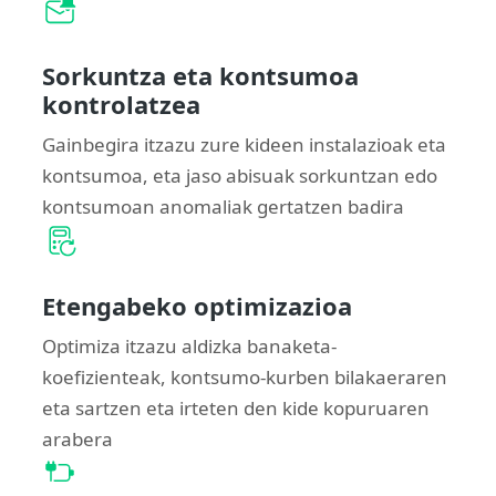
Sorkuntza eta kontsumoa
kontrolatzea
Gainbegira itzazu zure kideen instalazioak eta
kontsumoa, eta jaso abisuak sorkuntzan edo
kontsumoan anomaliak gertatzen badira
Etengabeko optimizazioa
Optimiza itzazu aldizka banaketa-
koefizienteak, kontsumo-kurben bilakaeraren
eta sartzen eta irteten den kide kopuruaren
arabera