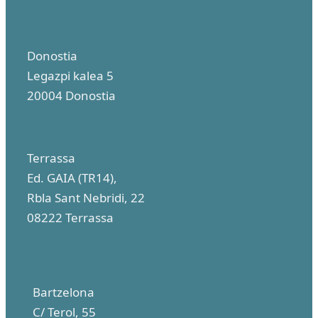
Donostia
Legazpi
kalea 5
20004 Donostia
Terrassa
Ed. GAIA (TR14),
Rbla Sant Nebridi, 22
08222 Terrassa
Bartzelona
C/ Terol, 55