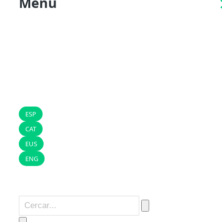
Menu
ESP
CAT
EUS
ENG