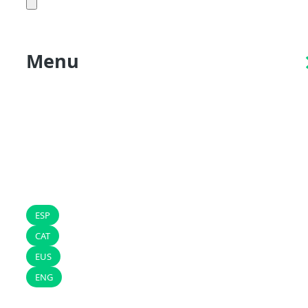
Menu
ESP
CAT
EUS
ENG