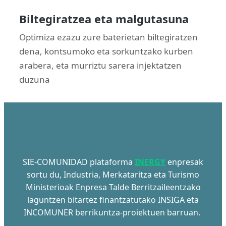
Biltegiratzea eta malgutasuna
Optimiza ezazu zure baterietan biltegiratzen
dena, kontsumoko eta sorkuntzako kurben
arabera, eta murriztu sarera injektatzen
duzuna
SIE-COMUNIDAD plataforma
INERGY
enpresak
sortu du, Industria, Merkataritza eta Turismo
Ministerioak Enpresa Talde Berritzaileentzako
laguntzen bitartez finantzatutako INSIGA eta
INCOMUNER berrikuntza-proiektuen barruan.