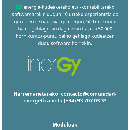
SIE
energia-kudeaketako eta -kontabilitateko
softwarearekin dugun 10 urteko esperientzia da
gure berme nagusia; gaur egun, 500 erakunde
baino gehiagotan dago ezarrita, eta 50.000
hornikuntza-puntu baino gehiago kudeatzen
dugu software horrekin.
Harremanetarako:
contacto@comunidad-
energetica.net
/
(+34) 93 707 03 33
Moduluak