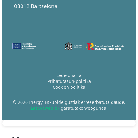
08012
Bartzelona
Lege-oharra
Pribatutasun-politika
Cookien politika
© 2026 Inergy. Eskubide guztiak erreserbatuta daude.
Lasevaweb-ek
garatutako webgunea.