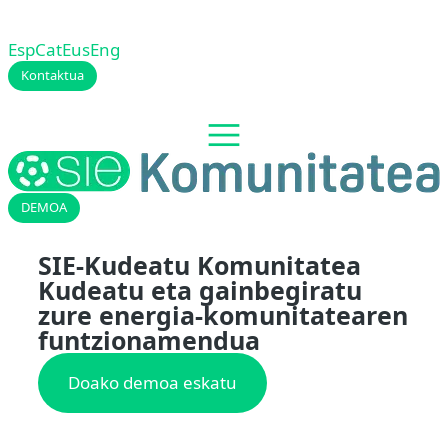
Esp
Cat
Eus
Eng
Kontaktua
DEMOA
SIE-Kudeatu Komunitatea
Kudeatu eta gainbegiratu
zure energia-komunitatearen
funtzionamendua
Doako demoa eskatu