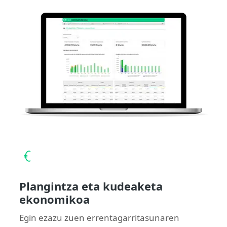
Plangintza eta kudeaketa
ekonomikoa
Egin ezazu zuen errentagarritasunaren