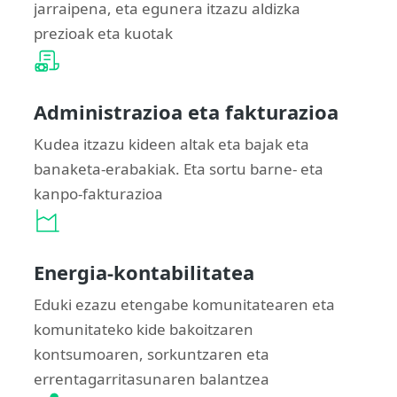
jarraipena, eta egunera itzazu aldizka
prezioak eta kuotak
Administrazioa eta fakturazioa
Kudea itzazu kideen altak eta bajak eta
banaketa-erabakiak. Eta sortu barne- eta
kanpo-fakturazioa
Energia-kontabilitatea
Eduki ezazu etengabe komunitatearen eta
komunitateko kide bakoitzaren
kontsumoaren, sorkuntzaren eta
errentagarritasunaren balantzea